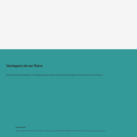
Vantagens de ser Plano
Mais autonomia, praticidade e estratégia para quem quer tomar decisões inteligentes no ritmo dos novos tempos.
Flexibilidade
Atuamos de forma flexível e estratégica, moldando nossa abordagem à realidade de cada cliente. Não seguimos roteiros prontos.