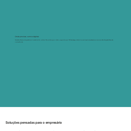
Onde precisar, somos digitais
Gestão financeira prática e totalmente online. Reuniões por vídeo, suporte por WhatsApp, relatórios sempre atualizados e acesso fácil às planilhas da
consultoria.
Soluções pensadas para o empresário