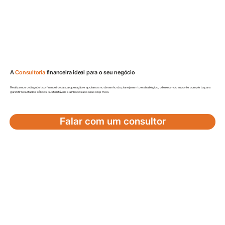
A
Consultoria
financeira ideal para o seu negócio
Realizamos o diagnóstico financeiro da sua operação e apoiamos no desenho do planejamento estratégico, oferecendo suporte completo para
garantir resultados sólidos, sustentáveis e alinhados aos seus objetivos.
Falar com um consultor