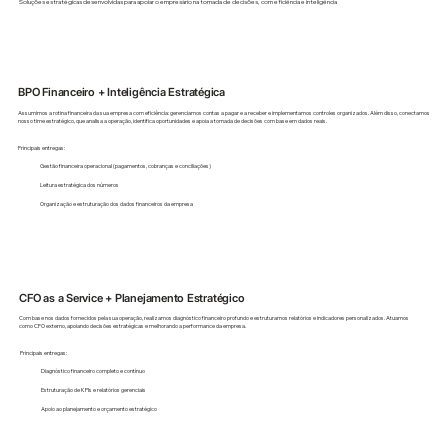
Soluções estratégicas desenvolvidas para apoiar o empresário na tomada de decisões, com eficiência e inteligência
BPO Financeiro + Inteligência Estratégica
Assumimos a rotina financeira da sua empresa com eficiência: gerenciamos contas a pagar e a receber e implementamos controles organizados. Além disso, conectamos
nosso time estratégico, que analisa a operação, identifica oportunidades e apoia a tomada de decisões com base em dados reais.
Principais entregas:
Gestão financeira operacional (pagamentos, cobranças e conciliações)
Leitura estratégica dos números
Organização e estruturação dos dados financeiros da empresa
CFO as a Service + Planejamento Estratégico
Com base nos dados fornecidos pela sua operação, realizamos diagnóstico financeiro profundo e estruturamos relatórios e indicadores personalizados. Atuamos
como CFO externo, apoiando decisões estratégicas e melhorando a performance da empresa.
Principais entregas:
Diagnóstico financeiro completo e contínuo
Estruturação de KPIs e relatórios gerenciais
Apoio ao planejamento e orçamento estratégico