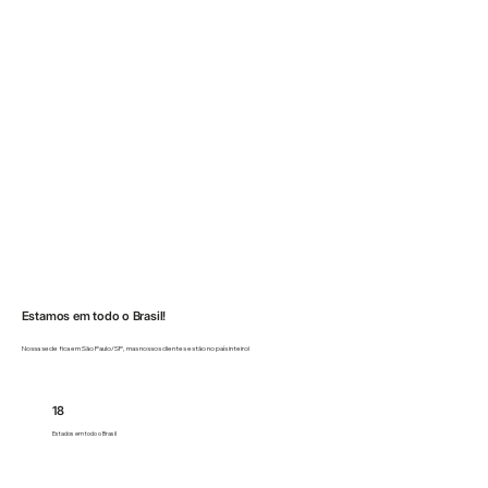
Estamos em todo o Brasil!
Nossa sede fica em São Paulo/SP, mas nossos clientes estão no país inteiro!
18
Estados em todo o Brasil