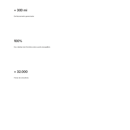
+ 300 mi
De faturamento gerenciados
100%
Dos clientes tem Domínio sobre o ponto de equilíbrio
+ 32.000
Horas de consultoria