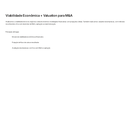
Viabilidade Econômica + Valuation para M&A
Analisamos a viabilidade de novos negócios e desenvolvemos modelagens financeiras com projeções sólidas. Também realizamos valuation de empresas, com métodos
reconhecidos e foco em decisões de M&A, captação ou reestruturação.
Principais entregas:
Estudo de viabilidade econômica e financeira
Projeção de fluxo de caixa e resultados
Avaliação de empresas com foco em M&A e captação