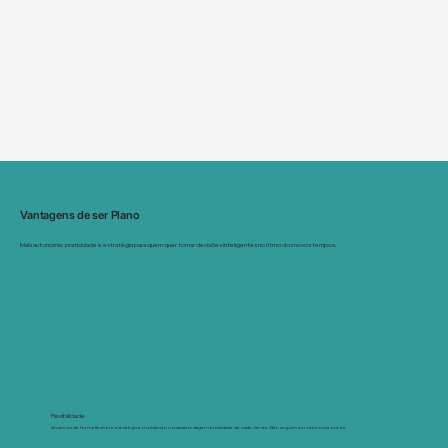
Vantagens de ser Plano
Mais autonomia, praticidade e estratégia para quem quer tomar decisões inteligentes no ritmo dos novos tempos.
Flexibilidade
Atuamos de forma flexível e estratégica, moldando nossa abordagem à realidade de cada cliente. Não seguimos roteiros prontos.