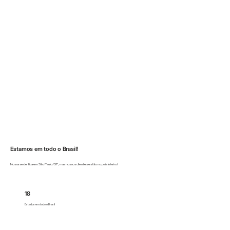
Estamos em todo o Brasil!
Nossa sede fica em São Paulo/SP, mas nossos clientes estão no país inteiro!
18
Estados em todo o Brasil