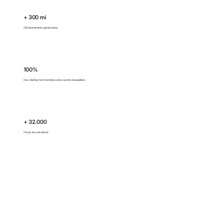
+ 300 mi
De faturamento gerenciados
100%
Dos clientes tem Domínio sobre o ponto de equilíbrio
+ 32.000
Horas de consultoria