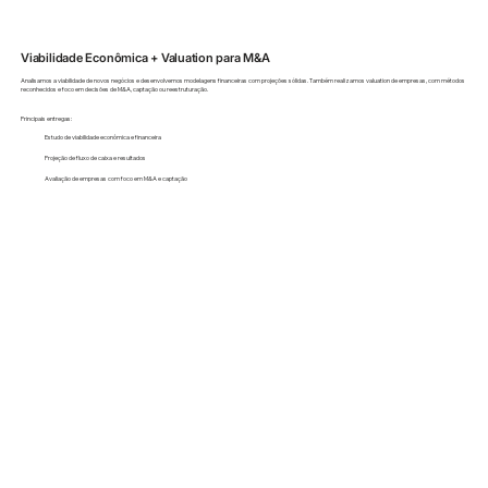
Viabilidade Econômica + Valuation para M&A
Analisamos a viabilidade de novos negócios e desenvolvemos modelagens financeiras com projeções sólidas. Também realizamos valuation de empresas, com métodos
reconhecidos e foco em decisões de M&A, captação ou reestruturação.
Principais entregas:
Estudo de viabilidade econômica e financeira
Projeção de fluxo de caixa e resultados
Avaliação de empresas com foco em M&A e captação