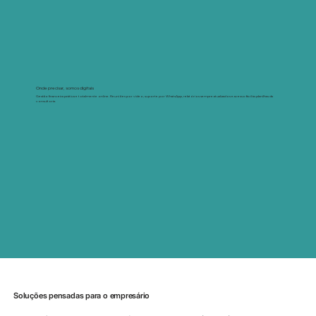
Onde precisar, somos digitais
Gestão financeira prática e totalmente online. Reuniões por vídeo, suporte por WhatsApp, relatórios sempre atualizados e acesso fácil às planilhas da
consultoria.
Soluções pensadas para o empresário