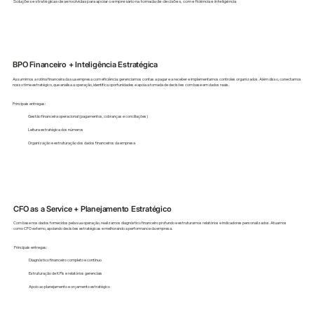
Soluções estratégicas desenvolvidas para apoiar o empresário na tomada de decisões, com eficiência e inteligência
BPO Financeiro + Inteligência Estratégica
Assumimos a rotina financeira da sua empresa com eficiência: gerenciamos contas a pagar e a receber e implementamos controles organizados. Além disso, conectamos
nosso time estratégico, que analisa a operação, identifica oportunidades e apoia a tomada de decisões com base em dados reais.
Principais entregas:
Gestão financeira operacional (pagamentos, cobranças e conciliações)
Leitura estratégica dos números
Organização e estruturação dos dados financeiros da empresa
CFO as a Service + Planejamento Estratégico
Com base nos dados fornecidos pela sua operação, realizamos diagnóstico financeiro profundo e estruturamos relatórios e indicadores personalizados. Atuamos
como CFO externo, apoiando decisões estratégicas e melhorando a performance da empresa.
Principais entregas:
Diagnóstico financeiro completo e contínuo
Estruturação de KPIs e relatórios gerenciais
Apoio ao planejamento e orçamento estratégico