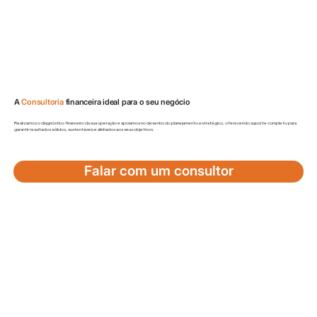
A
Consultoria
financeira ideal para o seu negócio
Realizamos o diagnóstico financeiro da sua operação e apoiamos no desenho do planejamento estratégico, oferecendo suporte completo para
garantir resultados sólidos, sustentáveis e alinhados aos seus objetivos.
Falar com um consultor