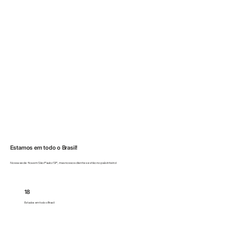
Estamos em todo o Brasil!
Nossa sede fica em São Paulo/SP, mas nossos clientes estão no país inteiro!
18
Estados em todo o Brasil