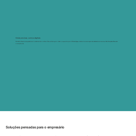
Onde precisar, somos digitais
Gestão financeira prática e totalmente online. Reuniões por vídeo, suporte por WhatsApp, relatórios sempre atualizados e acesso fácil às planilhas da
consultoria.
Soluções pensadas para o empresário