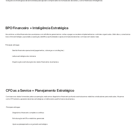
Soluções estratégicas desenvolvidas para apoiar o empresário na tomada de decisões, com eficiência e inteligência
BPO Financeiro + Inteligência Estratégica
Assumimos a rotina financeira da sua empresa com eficiência: gerenciamos contas a pagar e a receber e implementamos controles organizados. Além disso, conectamos
nosso time estratégico, que analisa a operação, identifica oportunidades e apoia a tomada de decisões com base em dados reais.
Principais entregas:
Gestão financeira operacional (pagamentos, cobranças e conciliações)
Leitura estratégica dos números
Organização e estruturação dos dados financeiros da empresa
CFO as a Service + Planejamento Estratégico
Com base nos dados fornecidos pela sua operação, realizamos diagnóstico financeiro profundo e estruturamos relatórios e indicadores personalizados. Atuamos
como CFO externo, apoiando decisões estratégicas e melhorando a performance da empresa.
Principais entregas:
Diagnóstico financeiro completo e contínuo
Estruturação de KPIs e relatórios gerenciais
Apoio ao planejamento e orçamento estratégico