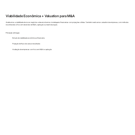
Viabilidade Econômica + Valuation para M&A
Analisamos a viabilidade de novos negócios e desenvolvemos modelagens financeiras com projeções sólidas. Também realizamos valuation de empresas, com métodos
reconhecidos e foco em decisões de M&A, captação ou reestruturação.
Principais entregas:
Estudo de viabilidade econômica e financeira
Projeção de fluxo de caixa e resultados
Avaliação de empresas com foco em M&A e captação