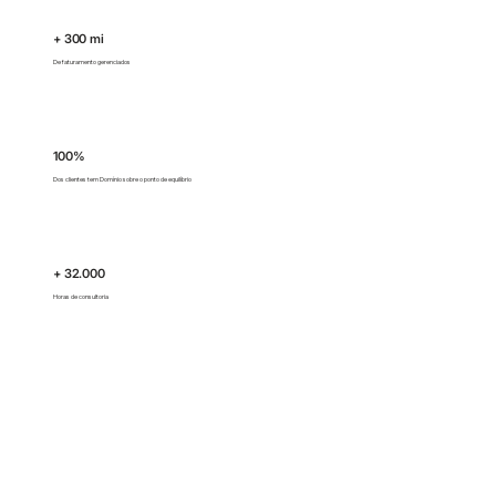
+ 300 mi
De faturamento gerenciados
100%
Dos clientes tem Domínio sobre o ponto de equilíbrio
+ 32.000
Horas de consultoria