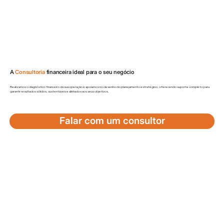
A
Consultoria
financeira ideal para o seu negócio
Realizamos o diagnóstico financeiro da sua operação e apoiamos no desenho do planejamento estratégico, oferecendo suporte completo para
garantir resultados sólidos, sustentáveis e alinhados aos seus objetivos.
Falar com um consultor