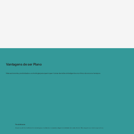
Vantagens de ser Plano
Mais autonomia, praticidade e estratégia para quem quer tomar decisões inteligentes no ritmo dos novos tempos.
Flexibilidade
Atuamos de forma flexível e estratégica, moldando nossa abordagem à realidade de cada cliente. Não seguimos roteiros prontos.