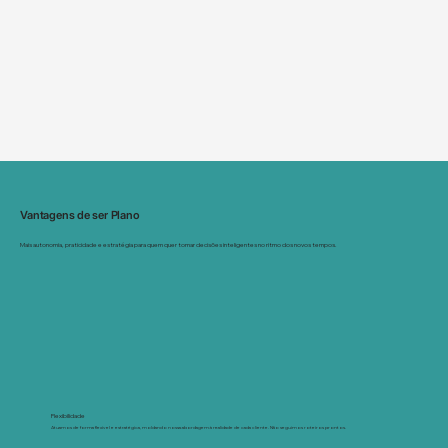
Vantagens de ser Plano
Mais autonomia, praticidade e estratégia para quem quer tomar decisões inteligentes no ritmo dos novos tempos.
Flexibilidade
Atuamos de forma flexível e estratégica, moldando nossa abordagem à realidade de cada cliente. Não seguimos roteiros prontos.