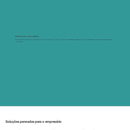
Onde precisar, somos digitais
Gestão financeira prática e totalmente online. Reuniões por vídeo, suporte por WhatsApp, relatórios sempre atualizados e acesso fácil às planilhas da
consultoria.
Soluções pensadas para o empresário