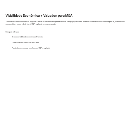
Viabilidade Econômica + Valuation para M&A
Analisamos a viabilidade de novos negócios e desenvolvemos modelagens financeiras com projeções sólidas. Também realizamos valuation de empresas, com métodos
reconhecidos e foco em decisões de M&A, captação ou reestruturação.
Principais entregas:
Estudo de viabilidade econômica e financeira
Projeção de fluxo de caixa e resultados
Avaliação de empresas com foco em M&A e captação