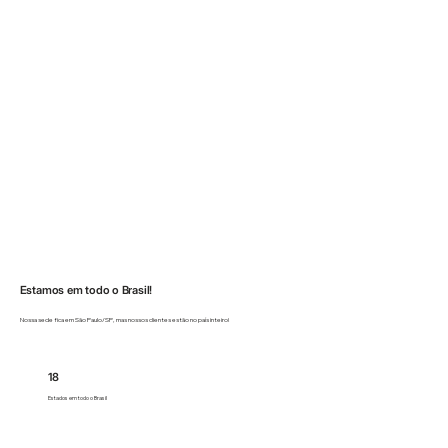
Estamos em todo o Brasil!
Nossa sede fica em São Paulo/SP, mas nossos clientes estão no país inteiro!
18
Estados em todo o Brasil