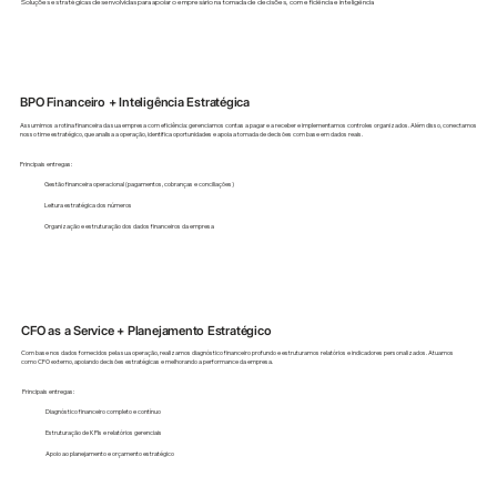
Soluções estratégicas desenvolvidas para apoiar o empresário na tomada de decisões, com eficiência e inteligência
BPO Financeiro + Inteligência Estratégica
Assumimos a rotina financeira da sua empresa com eficiência: gerenciamos contas a pagar e a receber e implementamos controles organizados. Além disso, conectamos
nosso time estratégico, que analisa a operação, identifica oportunidades e apoia a tomada de decisões com base em dados reais.
Principais entregas:
Gestão financeira operacional (pagamentos, cobranças e conciliações)
Leitura estratégica dos números
Organização e estruturação dos dados financeiros da empresa
CFO as a Service + Planejamento Estratégico
Com base nos dados fornecidos pela sua operação, realizamos diagnóstico financeiro profundo e estruturamos relatórios e indicadores personalizados. Atuamos
como CFO externo, apoiando decisões estratégicas e melhorando a performance da empresa.
Principais entregas:
Diagnóstico financeiro completo e contínuo
Estruturação de KPIs e relatórios gerenciais
Apoio ao planejamento e orçamento estratégico