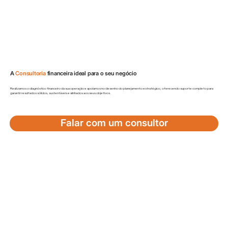
A
Consultoria
financeira ideal para o seu negócio
Realizamos o diagnóstico financeiro da sua operação e apoiamos no desenho do planejamento estratégico, oferecendo suporte completo para
garantir resultados sólidos, sustentáveis e alinhados aos seus objetivos.
Falar com um consultor