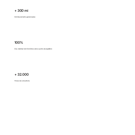
+ 300 mi
De faturamento gerenciados
100%
Dos clientes tem Domínio sobre o ponto de equilíbrio
+ 32.000
Horas de consultoria