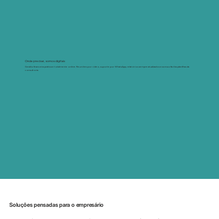
Onde precisar, somos digitais
Gestão financeira prática e totalmente online. Reuniões por vídeo, suporte por WhatsApp, relatórios sempre atualizados e acesso fácil às planilhas da
consultoria.
Soluções pensadas para o empresário