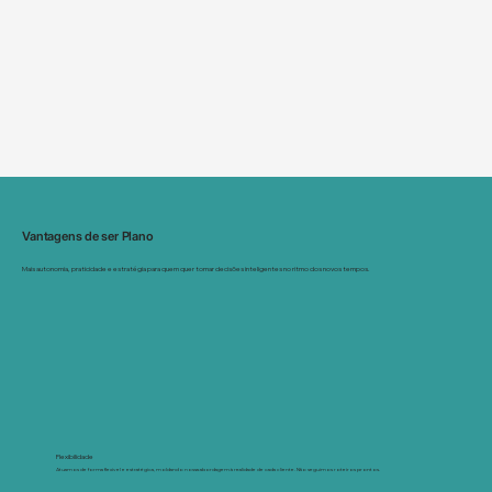
Vantagens de ser Plano
Mais autonomia, praticidade e estratégia para quem quer tomar decisões inteligentes no ritmo dos novos tempos.
Flexibilidade
Atuamos de forma flexível e estratégica, moldando nossa abordagem à realidade de cada cliente. Não seguimos roteiros prontos.