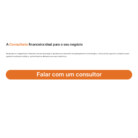
A
Consultoria
financeira ideal para o seu negócio
Realizamos o diagnóstico financeiro da sua operação e apoiamos no desenho do planejamento estratégico, oferecendo suporte completo para
garantir resultados sólidos, sustentáveis e alinhados aos seus objetivos.
Falar com um consultor