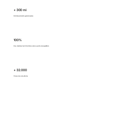
+ 300 mi
De faturamento gerenciados
100%
Dos clientes tem Domínio sobre o ponto de equilíbrio
+ 32.000
Horas de consultoria