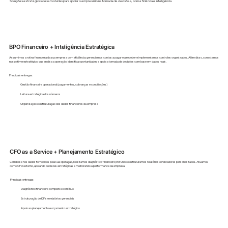
Soluções estratégicas desenvolvidas para apoiar o empresário na tomada de decisões, com eficiência e inteligência
BPO Financeiro + Inteligência Estratégica
Assumimos a rotina financeira da sua empresa com eficiência: gerenciamos contas a pagar e a receber e implementamos controles organizados. Além disso, conectamos
nosso time estratégico, que analisa a operação, identifica oportunidades e apoia a tomada de decisões com base em dados reais.
Principais entregas:
Gestão financeira operacional (pagamentos, cobranças e conciliações)
Leitura estratégica dos números
Organização e estruturação dos dados financeiros da empresa
CFO as a Service + Planejamento Estratégico
Com base nos dados fornecidos pela sua operação, realizamos diagnóstico financeiro profundo e estruturamos relatórios e indicadores personalizados. Atuamos
como CFO externo, apoiando decisões estratégicas e melhorando a performance da empresa.
Principais entregas:
Diagnóstico financeiro completo e contínuo
Estruturação de KPIs e relatórios gerenciais
Apoio ao planejamento e orçamento estratégico