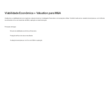
Viabilidade Econômica + Valuation para M&A
Analisamos a viabilidade de novos negócios e desenvolvemos modelagens financeiras com projeções sólidas. Também realizamos valuation de empresas, com métodos
reconhecidos e foco em decisões de M&A, captação ou reestruturação.
Principais entregas:
Estudo de viabilidade econômica e financeira
Projeção de fluxo de caixa e resultados
Avaliação de empresas com foco em M&A e captação