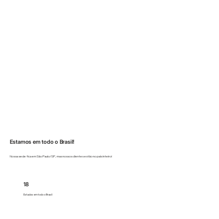
Estamos em todo o Brasil!
Nossa sede fica em São Paulo/SP, mas nossos clientes estão no país inteiro!
18
Estados em todo o Brasil